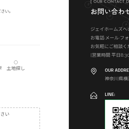
[ OUR CONTACT D
お問い合わ
ださい。
ジェイホームズへ
お電話·メール·フ
お気軽にご相談く
[営業時間 平日8:30～
学
土地探し
OUR ADDRE
神奈川県横浜
LINE:
ださい