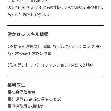
8:30～17:30(実働8時間)
週休2日制/祝日/年次有給制度/GW休暇/夏期·冬期休
暇/
※年間休日105日以上
活かせる
スキル情報
【不動産関連業務】
積算/施工管理/プランニング·設計
系/
建築設計(意匠)/測量
【住宅関連】
アパート/マンション/戸建て(鉄筋)
福利厚生
■社会保険完備
■交通費支給(当社規定による)
■資格取得支援制度