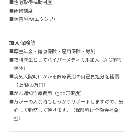
■住宅取得補助制度
■研修制度
■保養施設(エクシブ)
加入保険等
■厚生年金・健康保険・雇用保険・労災
■福利厚生としてハイパーメディカル加入（AIG損害
保険）
■病気入院時にかかる医療費用の自己負担分を補償
（上限50万円）
■がん通知治療費用（300万限度）
■万が一の入院時もしっかりサポートしますので、安
心して勤務して頂けます。（保険料は全額会社負
担）