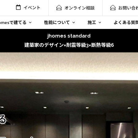
イベント
オンライン相談
お問い合
homesで建てる
性能について
施工
よくある質
jhomes standard
建築家のデザイン×耐震等級3×断熱等級6
る