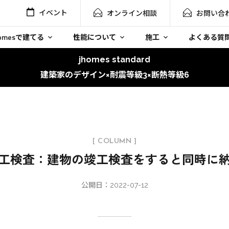
イベント
オンライン相談
お問い合
homesで建てる
性能について
施工
よくある質
jhomes standard
建築家のデザイン×耐震等級3×断熱等級6
[ COLUMN ]
工検査：建物の竣工検査をすると同時に
公開日：2022-07-12