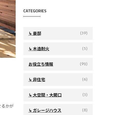
CATEGORIES
↳ 豪邸
(39)
↳ 木造耐火
(5)
お役立ち情報
(92)
。
↳ 非住宅
(6)
↳ 大空間・大開口
(3)
せるかが
↳ ガレージハウス
(8)