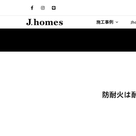
施工事例
J
防耐火は