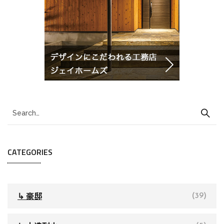
CATEGORIES
↳ 豪邸
(39)