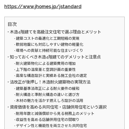
https://www.jhomes.jp/jstandard
目次
木造4階建てを高級注文住宅で選ぶ理由とメリット
建築コストの最適化と工期短縮の実現
軟弱地盤にも対応しやすい建物の軽量化
環境への貢献と持続可能な住まいづくり
知っておくべき木造4階建てのデメリットと注意点
耐火建築物化による建築費用の増加
上下階の温度差と空調計画の重要性
高度な構造設計と実績ある施工会社の選定
法改正が後押し！木造耐火建築物の実現方法
建築基準法改正による耐火要件の緩和
耐火構造と準耐火構造の違いと選び方
木材の魅力を活かす燃えしろ設計の活用
資産価値を高める共同住宅・店舗併用住宅という選択
耐用年数と減価償却から見る税務上のメリット
収益性を高める店舗併用住宅の間取り
デザイン性と機能性を両立させた共同住宅