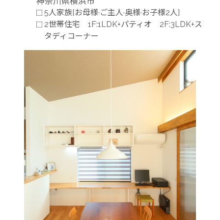
神奈川県横浜市
5人家族[お母様·ご主人·奥様·お子様2人]
2世帯住宅 1F:1LDK+パティオ 2F:3LDK+ス
タディコーナー