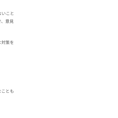
ないこと
で、意見
な対策を
なことも