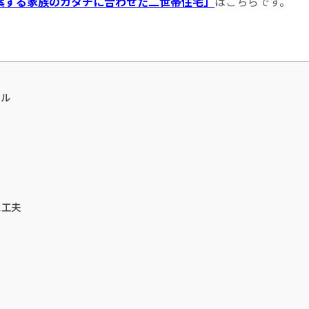
案する家族のカタチに合わせた二世帯住宅」
はこちらです。
ール
と工夫