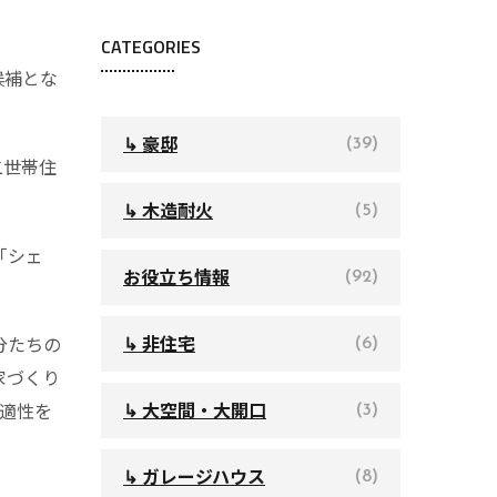
CATEGORIES
候補とな
↳ 豪邸
(39)
二世帯住
↳ 木造耐火
(5)
「シェ
お役立ち情報
(92)
↳ 非住宅
分たちの
(6)
家づくり
↳ 大空間・大開口
適性を
(3)
↳ ガレージハウス
(8)