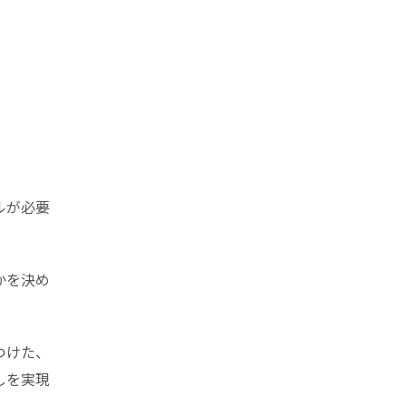
ルが必要
かを決め
つけた、
しを実現