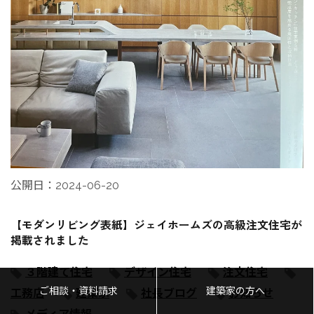
公開日：2024-06-20
【モダンリビング表紙】ジェイホームズの高級注文住宅が
掲載されました
３階建て住宅
デザイン住宅
注文住宅
ご相談・資料請求
建築家の方へ
工務店
建築家
社長ブログ
お知らせ